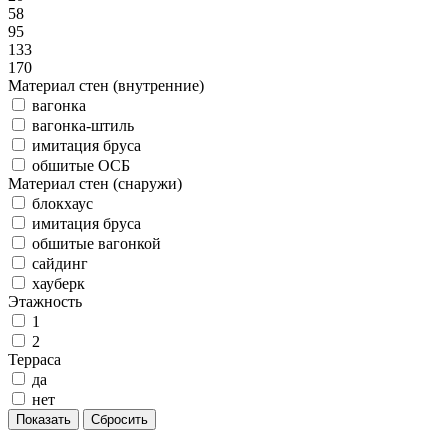
58
95
133
170
Материал стен (внутренние)
вагонка
вагонка-штиль
имитация бруса
обшитые ОСБ
Материал стен (снаружи)
блокхаус
имитация бруса
обшитые вагонкой
сайдинг
хауберк
Этажность
1
2
Терраса
да
нет