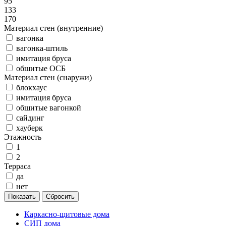
95
133
170
Материал стен (внутренние)
вагонка
вагонка-штиль
имитация бруса
обшитые ОСБ
Материал стен (снаружи)
блокхаус
имитация бруса
обшитые вагонкой
сайдинг
хауберк
Этажность
1
2
Терраса
да
нет
Каркасно-щитовые дома
СИП дома