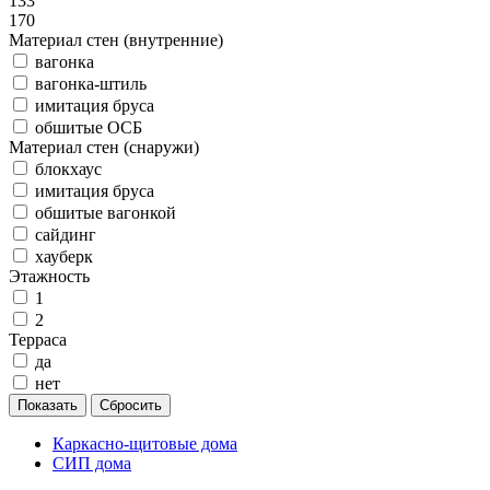
133
170
Материал стен (внутренние)
вагонка
вагонка-штиль
имитация бруса
обшитые ОСБ
Материал стен (снаружи)
блокхаус
имитация бруса
обшитые вагонкой
сайдинг
хауберк
Этажность
1
2
Терраса
да
нет
Каркасно-щитовые дома
СИП дома