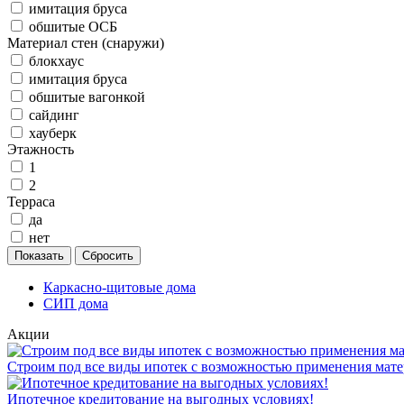
имитация бруса
обшитые ОСБ
Материал стен (снаружи)
блокхаус
имитация бруса
обшитые вагонкой
сайдинг
хауберк
Этажность
1
2
Терраса
да
нет
Каркасно-щитовые дома
СИП дома
Акции
Строим под все виды ипотек с возможностью применения мате
Ипотечное кредитование на выгодных условиях!