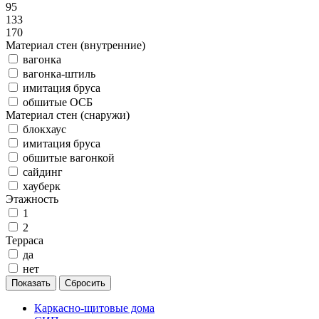
95
133
170
Материал стен (внутренние)
вагонка
вагонка-штиль
имитация бруса
обшитые ОСБ
Материал стен (снаружи)
блокхаус
имитация бруса
обшитые вагонкой
сайдинг
хауберк
Этажность
1
2
Терраса
да
нет
Каркасно-щитовые дома