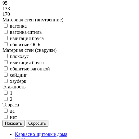
95
133
170
Материал стен (внутренние)
вагонка
вагонка-штиль
имитация бруса
обшитые ОСБ
Материал стен (снаружи)
блокхаус
имитация бруса
обшитые вагонкой
сайдинг
хауберк
Этажность
1
2
Терраса
да
нет
Каркасно-щитовые дома