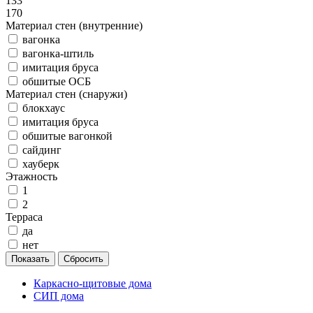
133
170
Материал стен (внутренние)
вагонка
вагонка-штиль
имитация бруса
обшитые ОСБ
Материал стен (снаружи)
блокхаус
имитация бруса
обшитые вагонкой
сайдинг
хауберк
Этажность
1
2
Терраса
да
нет
Каркасно-щитовые дома
СИП дома