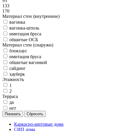
95
133
170
Материал стен (внутренние)
вагонка
вагонка-штиль
имитация бруса
обшитые ОСБ
Материал стен (снаружи)
блокхаус
имитация бруса
обшитые вагонкой
сайдинг
хауберк
Этажность
1
2
Терраса
да
нет
Каркасно-щитовые дома
СИП дома