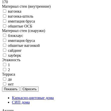
170
Материал стен (внутренние)
вагонка
вагонка-штиль
имитация бруса
обшитые ОСБ
Материал стен (снаружи)
блокхаус
имитация бруса
обшитые вагонкой
сайдинг
хауберк
Этажность
1
2
Терраса
да
нет
Каркасно-щитовые дома
СИП дома
Акции