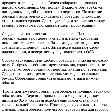
предпочтительна двойная. Венец собирают с помощью
пазового соединения, без гвоздей. Важно, чтобы все брусья
находились в одной плоскости, без перекосов. Положение
обвязки относительно фундамента проверяют с помощью
строительного уровня. Для защиты бруса от гниения между
венцом и бетоном прокладывают слой гидроизоляции.
Следующий этап - монтаж чернового пола. На нижнюю
обвязку укладывают деревянные лаги, между которыми
помещают слой утеплителя. Зазор между лагами должен
совпадать с шириной листа. Затем пол накрывают слоем
пароизоляции, а поверх него укладывают листы OSB.
Сборку каркасных стен удобно проводить прямо на черновом
полу. Из брусьев собирают прямоугольник, горизонтальные
стороны которого соединяют вертикальными поперечинами.
Для усиления конструкции используются диагональные
брусья. Собранные стены устанавливают в пазы нижней
обвязки.
После монтажа всех стен и перегородок выполняют верхнюю
обвязку дома. Верхние торцы каркаса соединяют досками с
шагом до 0,5 м, создавая подобие еще одной стены, но в
горизонтальной плоскости. Поверх досок укладывают листы
фанеры. Таким образом получается черновой пол для второго