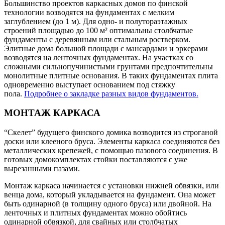
Большинство проектов каркасных домов по финской
технологии возводятся на фундаментах с мелким
заглублением (до 1 м). Для одно- и полутораэтажных
строений площадью до 100 м² оптимальны столбчатые
фундаменты с деревянным или стальным ростверком.
Элитные дома большой площади с мансардами и эркерами
возводятся на ленточных фундаментах. На участках со
сложными сильнопучинистыми грунтами предпочтительны
монолитные плитные основания. В таких фундаментах плита
одновременно выступает основанием под стяжку
пола.
Подробнее о закладке разных видов фундаментов.
МОНТАЖ КАРКАСА
“Скелет” будущего финского домика возводится из строганой
доски или клееного бруса. Элементы каркаса соединяются без
металлических крепежей, с помощью пазового соединения. В
готовых домокомплектах стойки поставляются с уже
вырезанными пазами.
Монтаж каркаса начинается с установки нижней обвязки, или
венца дома, который укладывается на фундамент. Она может
быть одинарной (в толщину одного бруса) или двойной. На
ленточных и плитных фундаментах можно обойтись
одинарной обвязкой, для свайных или столбчатых